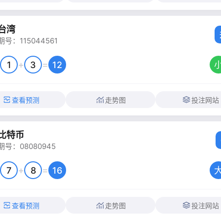
台湾
期号：115044561
+
=
1
3
12
查看预测
走势图
投注网站
比特币
期号：08080945
+
=
7
8
16
查看预测
走势图
投注网站