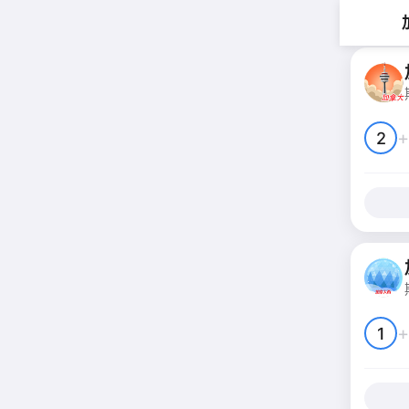
+
2
+
1